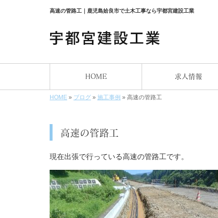
高速の管路工｜鹿児島姶良市で土木工事なら宇都宮建設工業
HOME
求人情報
HOME
»
ブログ
»
施工事例
»
高速の管路工
高速の管路工
現在出張で行っている高速の管路工です。